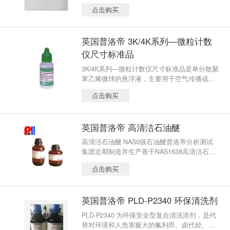
样、储存和运输。
点击购买
英国普洛帝 3K/4K系列—微粒计数
仪尺寸标准品
3K/4K系列—微粒计数仪尺寸标准品是单分散聚
苯乙烯微球的悬浮液，主要用于空气传播或液
体微粒计数系统的校准。 它们的直径通过国家
点击购买
标准与技术协会（NIST）可溯源至标准尺度。
这类微粒的成品是低残留的水悬浮溶液，具有
很低的背景干扰。同时这类产品已被精确稀
英国普洛帝 高清洁石油醚
释，只需耗时很少的浓度微调，即可直接应用
于激光微粒计数仪。
高清洁石油醚 NAS0级石油醚普洛帝分析测试
集团近期制造并生产基于NAS1638高清洁石油
醚和高清洁乙醇，用来满足油液颗粒检测中所
点击购买
需的清洁溶剂要求， 高清洁等级可达到美国宇
航协会标准NAS00级别和中国国家军队标准GJ
B000级别。 高清洁石油醚主要用于油液颗粒检
英国普洛帝 PLD-P2340 环保清洗剂
测设备、颗粒度瓶等的清洗，避免人为的二次
污染。
PLD-P2340 为环保安全型复合清洗溶剂，是代
替对环境和人危害极大的氟利昂、卤代烃、石