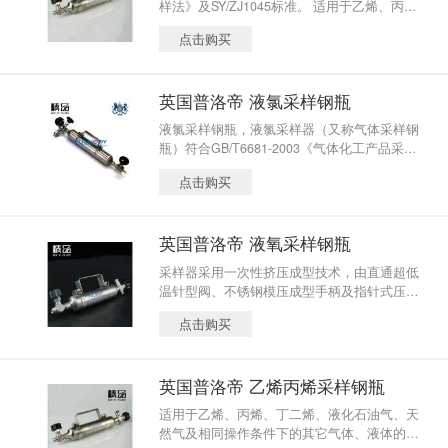
样法》及SY/ZJ1045标准。 适用于乙烯、丙
上、压力在1Mpa以上）的气体可选择液化石油
烯、丁二烯、液化石油气、天然气及相同操作
气采样钢瓶（取样器）；对于较小的气体可使
点击购买
条件下的其它气体、液体的采样、储存和运
用耐压瓶（石油气体取样瓶）。
输。
英国普洛帝 液氯采样钢瓶
液氯采样钢瓶，液氯采样器（又称气体采样钢
瓶）符合GB/T6681-2003《气体化工产品采样
通则》，瓶体采用普洛帝公司一次性挤压成型
点击购买
技术，采样钢瓶主要由液氯采样钢瓶专用针型
阀、不锈钢模压成型手柄及瓶体几部分构成；
适用于液氯、乙烯、丙烯、丁二烯、乙烷、丁
英国普洛帝 液氧采样钢瓶
烷、液化石油气、天然气及相同操作条件下的
气体、液体采样、储存和运输。
采样器采用一次性挤压成型技术，由直通超低
温针型阀、不锈钢模压成型手柄及指针式压力
表（可选）等组成。 可以根据客户要求对内壁
点击购买
衬防腐涂层，防止气体样品中微量元素被不锈
钢表面吸附，并装配压力表和预留容积管、带
防暴片装置。
英国普洛帝 乙烯丙烯采样钢瓶
适用于乙烯、丙烯、丁二烯、液化石油气、天
然气及相同操作条件下的其它气体、液体的采