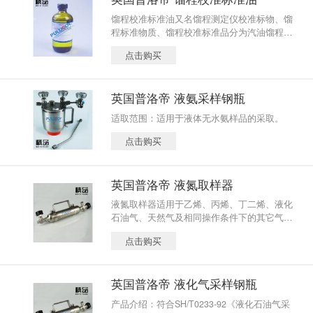
馏程校准标准油又名馏程测定仪校准标物、馏
程标准物质、馏程校准标准品分为汽油馏程标
准油及柴油馏程标准油，根据标准要求自动蒸
点击购买
馏装置可以模拟手动馏程方法的条件。
英国普洛帝 液氨采样钢瓶
适取范围：适用于液体无水氨样品的采取。
点击购买
英国普洛帝 液氮取样器
液氮取样器适用于乙烯、丙烯、丁二烯、液化
石油气、天然气及相同操作条件下的其它气
体、液体的采样、储存和运输。可以根据客户
点击购买
要求对内壁衬防腐涂层，防止气体样品中微量
元素被不锈钢表面吸附，并装配压力表和预留
容积管、带防暴片装置。另有快速接头（按钮
英国普洛帝 液化气采样钢瓶
式快速接头）、连接软管（各种材质）可供选
择。液化石油气取样器（采样钢瓶）的选择：
产品介绍：符合SH/T0233-92《液化石油气采
对于采样容积、压力较大（一般容积在50ml以