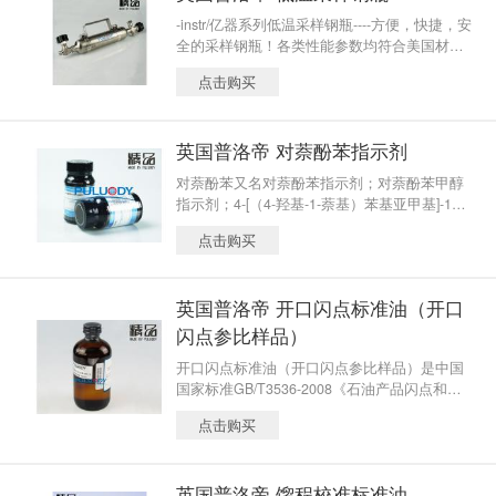
-instr/亿器系列低温采样钢瓶----方便，快捷，安
全的采样钢瓶！各类性能参数均符合美国材料
实验学会、英国石油学会、中国国家标准、中
点击购买
国石化标准和中国石油标准。
英国普洛帝 对萘酚苯指示剂
对萘酚苯又名对萘酚苯指示剂；对萘酚苯甲醇
指示剂；4-[（4-羟基-1-萘基）苯基亚甲基]-1
（4H）-萘酮；ALPHA-对萘酚苯；ALPHA-萘酚
点击购买
苯甲醇；对萘酚苯甲醇；4,4’-（α-羟基亚苄
基）二（1-萘酚）；α-萘酚基萘酚醌基苯甲
烷；α-萘酚醌苯基甲烷；α-萘酚醌烷
英国普洛帝 开口闪点标准油（开口
闪点参比样品）
开口闪点标准油（开口闪点参比样品）是中国
国家标准GB/T3536-2008《石油产品闪点和燃
点的测定 克利夫兰开口杯法》附录Ａ《仪器校
点击购买
验》的规定，使用开口闪点标准油对仪器进行
校准验证的操作规范。
英国普洛帝 馏程校准标准油