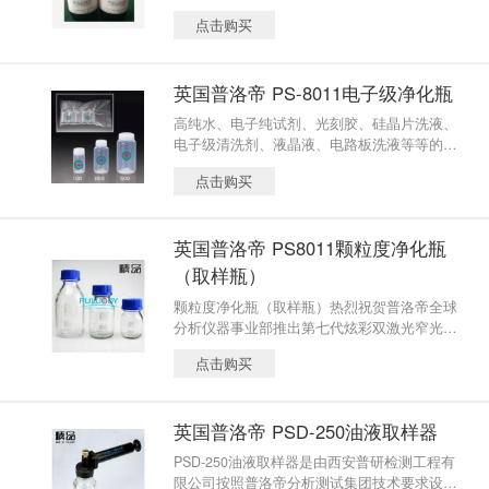
油醚、丙酮等产品的 佳选择。具有较高的安全
点击购买
性。对金属无腐蚀，可满足诸多领域的零部件
清洗的需求。
英国普洛帝 PS-8011电子级净化瓶
高纯水、电子纯试剂、光刻胶、硅晶片洗液、
电子级清洗剂、液晶液、电路板洗液等等的取
样。适合各类水液或油液的不溶性微粒检测。
点击购买
英国普洛帝 PS8011颗粒度净化瓶
（取样瓶）
颗粒度净化瓶（取样瓶）热烈祝贺普洛帝全球
分析仪器事业部推出第七代炫彩双激光窄光颗
粒计数器的同时，升级配套专用的清洁瓶，清
点击购买
洁等级再上高度；高等级清洁度可达2.1um以上
颗粒为0个！清洁度等级RCL不大于100个/100
mL（2um），技术超过同类企业。
英国普洛帝 PSD-250油液取样器
PSD-250油液取样器是由西安普研检测工程有
限公司按照普洛帝分析测试集团技术要求设计