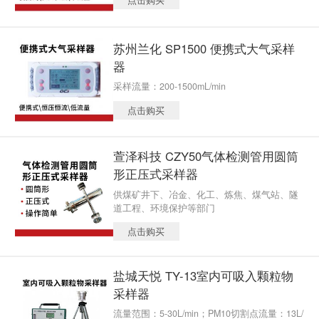
苏州兰化 SP1500 便携式大气采样
器
采样流量：200-1500mL/min
点击购买
萱泽科技 CZY50气体检测管用圆筒
形正压式采样器
供煤矿井下、冶金、化工、炼焦、煤气站、隧
道工程、环境保护等部门
点击购买
盐城天悦 TY-13室内可吸入颗粒物
采样器
流量范围：5-30L/min；PM10切割点流量：13L/