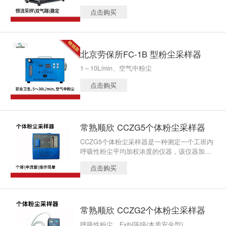
采样流量、累计采样体积、采样时间，是目前
点击购买
较为理想的气体恒流采样仪器。
北京劳保所FC-1B 型粉尘采样器
1～10L/min、空气中粉尘
点击购买
常熟顺欣 CCZG5个体粉尘采样器
CCZG5个体粉尘采样器是一种测定一个工班内
呼吸性粉尘平均加权浓度的仪器，该仪器加了
模块以后流量范围可测50、100、200、300mL/
点击购买
min，可测煤矿井下有毒有害气体8小时平均加
权浓度。
常熟顺欣 CCZG2个体粉尘采样器
呼吸性粉尘、ExibI等级(本质安全型)