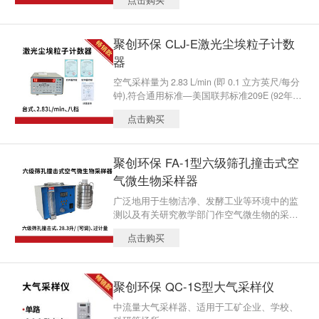
聚创环保 CLJ-E激光尘埃粒子计数
器
空气采样量为 2.83 L/min (即 0.1 立方英尺/每分
钟),符合通用标准—美国联邦标准209E (92年9
月16日公布)的要求,便于与国际接轨,能直接检
点击购买
测300000级、100000级、10000级、1000级、
100级、10级的洁净环境。
聚创环保 FA-1型六级筛孔撞击式空
气微生物采样器
广泛地用于生物洁净、发酵工业等环境中的监
测以及有关研究教学部门作空气微生物的采样
研究，为评价空气环境微生物污染危害及其防
点击购买
治措施提供依据。
聚创环保 QC-1S型大气采样仪
中流量大气采样器、适用于工矿企业、学校、