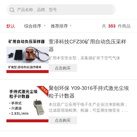
默认
综合排序
推荐排序
共
353
件商品
萱泽科技CFZ30矿用自动负压采样
器
矿用本安安全型，采集煤矿井下空气气体
点击购买
聚创环保 Y09-3016手持式激光尘埃
粒子计数器
本仪器广泛应用于电子生产企业洁净室检测；
过滤器现场检测、检漏；可监测生物安全，HV
AC系统，计算机室，饮料包装环境，汽车喷涂
点击购买
环境,微电子、生化制品、食品卫生、精细化
工、精密机械和航空航天等生产和科研部门，
是暖通空调及其监督管理部门贯彻GMP规范和