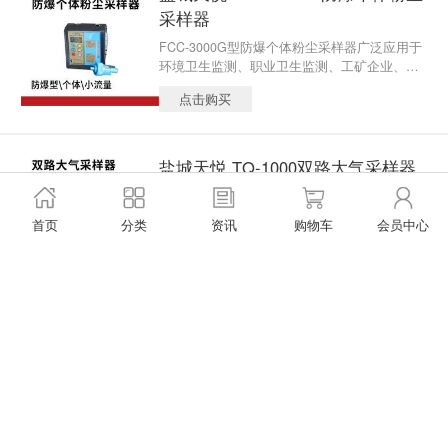
采样器
FCC-3000G型防爆个体粉尘采样器广泛应用于
环境卫生监测、职业卫生监测、工矿企业、科
研工作场所等采集工作场所内实际接触粉尘情
点击购买
况及作业场所的粉尘浓度使用。
盐城天悦 TQ-1000双路大气采样器
流量范围： 0.1-1L/min;0.1-1.5L/min；0.1-3L/mi
n；(时间单独控制两路)
首页
分类
资讯
购物车
会员中心
点击购买
苏州兰化 SP30便携式恒流粉尘采样
器
SP30便携式恒流粉尘采样器用于职业卫生粉尘
危害因素（粉尘、金属物质、氟化物等）定点
采样以及公共场所的微生物采样（可配合使用B
点击购买
ioStage冲击吸收器、孢子捕捉收集器、石棉收
集器等收集器）使用！！