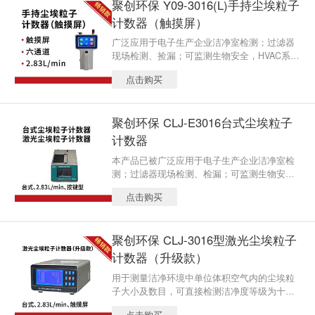
聚创环保 Y09-3016(L)手持尘埃粒子
电子生产企业仪器。
计数器（触摸屏）
广泛应用于电子生产企业洁净室检测；过滤器
现场检测、捡漏；可监测生物安全，HVAC系
统，计算机室，饮料包装环境，汽车喷涂环境,
点击购买
微电子、生化制品、食品卫生、精细化工、精
密机械和航空航天等生产和科研部门，是暖通
空调及其监督管理部门贯彻GMP规范和电子生
聚创环保 CLJ-E3016台式尘埃粒子
产企业仪器。
计数器
本产品已被广泛应用于电子生产企业洁净室检
测；过滤器现场检测、检漏；可监测生物安
全，HVAC系统，计算机室，饮料包装环境，汽
点击购买
车喷涂环境,微电子、生化制品、食品卫生、精
细化工、精密机械和航空航天等生产和科研部
门，是暖通空调及其监督管理部门贯彻GMP规
聚创环保 CLJ-3016型激光尘埃粒子
范和电子生产企业仪器。
计数器（升级款）
用于测量洁净环境中单位体积空气内的尘埃粒
子大小及数目，可直接检测洁净度等级为十级
至三十万级的洁净环境。
点击购买