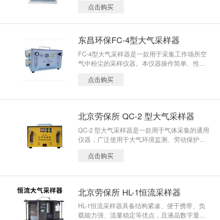
点击购买
东昌环保FC-4型大气采样器
FC-4型大气采样器是一款用于采集工作场所空
气中粉尘的采样仪器。本仪器操作简单、性能
稳定、坚固耐用，是目前国内同类产品中技术
点击购买
水平居前。仪器满足GBZ/T192.1对粉尘采样的
要求，可广泛应用于冶金、化工、建材、铸
造、电力等领域。
北京劳保所 QC-2 型大气采样器
QC-2 型大气采样器是一款用于气体采集的通用
仪器，广泛使用于大气环境监测、劳动保护、
工业卫生等领域。本仪器性能稳定、操作简
点击购买
单、便于携带，是目前国内小型携带式大气采
样仪器中理想的仪器。
北京劳保所 HL-1恒流采样器
HL-1恒流采样器具备结构紧凑、便于携带、负
载能力强、流量稳定等优点，且液晶数字显示