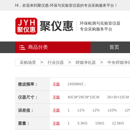
Hi，欢迎来到聚仪惠-环保与实验室仪器的专业采购服务平台！
环保检测与实验室仪器
专业采购服务平台
商品分类
首页
>
>
>
采购场景
行业仪器
焊烟净化器
中央焊烟净
微波频率：
不限
2450MHZ；
仪器尺寸：
不限
40CM*29CM*10CM
26×30×15CM
Φ50×220MM
200*400*235MM
210×13
误差值：
不限
1
≤1%
±2%
≤10%
≤2
重量：
不限
1
5.3KG
15KG
12.5KG