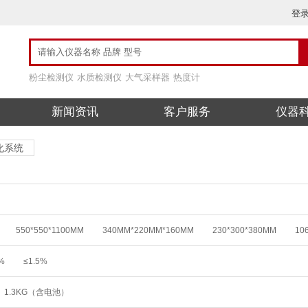
登
粉尘检测仪
水质检测仪
大气采样器
热度计
新闻资讯
客户服务
仪器
化系统
550*550*1100MM
340MM*220MM*160MM
230*300*380MM
10
1×90 MM
110×230×40MM
26.3CM×7.62CM×18.4CM
%
≤1.5%
1.3KG（含电池）