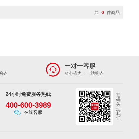
共
0
件商品
一对一客服
购齐
省心省力，一站购齐
24小时免费服务热线
扫
码
400-600-3989
关
注
在线客服
我
们