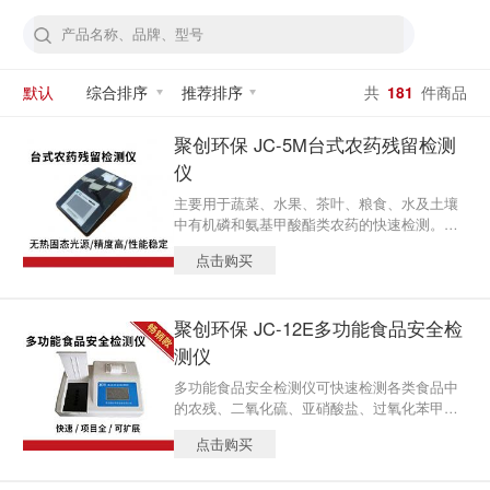
默认
综合排序
推荐排序
共
181
件商品
聚创环保 JC-5M台式农药残留检测
仪
主要用于蔬菜、水果、茶叶、粮食、水及土壤
中有机磷和氨基甲酸酯类农药的快速检测。仪
器简单实用，操作便捷。适用于小型农贸批发
点击购买
销售市场、农产品采购配送中心、酒楼、食
堂、家庭果蔬加工前安全检测。
聚创环保 JC-12E多功能食品安全检
测仪
多功能食品安全检测仪可快速检测各类食品中
的农残、二氧化硫、亚硝酸盐、过氧化苯甲
酰、病害肉、挥发性盐基氮、酱油总酸、食醋
点击购买
总酸、双氧水、甜蜜素、酸价、过氧化值、重
金属铅等80余项目，仪器预留其他项目检测程