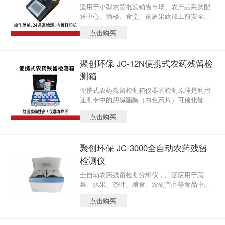
适用于小型农贸批发销售市场、农产品采购配
送中心、酒楼、食堂、家庭果蔬加工前安全检
测。
点击购买
聚创环保 JC-12N便携式农药残留检
测箱
便携式农药残留检测箱仪器的检测原理是利用
速测卡中的胆碱酯酶（白色药片）可催化靛酚
乙酸酯（红色药片）水解为乙酸与靛酚，由于
点击购买
有机磷和氨基甲酸酯类农药对胆碱酯酶的活性
有强烈的抑制作用，使催化水解后的显色发生
改变。因此，根据显色的不同，即可判断样品
聚创环保 JC-3000全自动农药残留
中含有机磷或氨基甲酸酯类农药的残留情况。
检测仪
全自动农药残留检测分析仪，广泛应用于蔬
菜、水果、茶叶、粮食、农副产品等食品中农
药残留的快速检测。此外还可以用于果蔬茶生
点击购买
产基地和农贸批发市场现场检测，餐馆、学
校、食堂、家庭果蔬加工前的安全检测等。