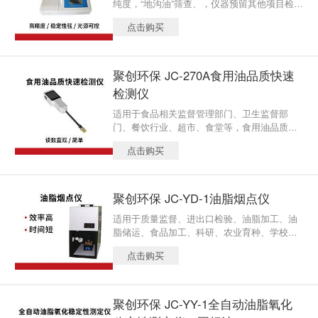
纯度，“地沟油”筛查、，仪器预留其他项目检测
程序和端口，根据日后需求可增加检测项目。
点击购买
聚创环保 JC-270A食用油品质快速
检测仪
适用于食品相关监督管理部门、卫生监督部
门、餐饮行业、超市、食堂等，食用油品质的
快速检测。
点击购买
聚创环保 JC-YD-1油脂烟点仪
适用于质量监督、进出口检验、油脂加工、油
脂储运、食品加工、科研、农业育种、学校等
需对植物油脂烟点测定的部门。 样品被加热后
点击购买
产生烟雾，当观测到有少量、连续带蓝色的烟
（油脂中热分解物）时，读取温度计指示的温
度，按加热／锁定键，仪表表头的上部显示数
即为烟点。该仪器结构简单直观，价格便宜。
聚创环保 JC-YY-1全自动油脂氧化
产品参数