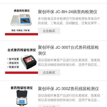
序和端口，根据日后需求可增加检测项目。
聚创环保 JC-BH-24病害肉检测仪
多功能食品安全检测仪可快速检测各类食品中
的农残、二氧化硫、亚硝酸盐、过氧化苯甲
酰、病害肉、挥发性盐基氮、酱油总酸、食醋
点击购买
总酸、双氧水、甜蜜素、酸价、过氧化值、重
金属铅等80余项目，仪器预留其他项目检测程
序和端口，根据日后需求可增加检测项目。
聚创环保 JC-300T台式兽药残留检
测仪
该仪器能对禽畜产品进行抗生素残留、激素残
留以及动物疫病的快速分析。适用于酒店宾
馆、企事业单位、学校、各类超市、集贸市
点击购买
场、农产品种植基地、农产品批发市场、食品
生产企业、各级农产品检测中心、各级工商、
政府机关、军队食堂、技术卫生监督等部门领
域。
聚创环保 JC-300Z兽药残留检测仪
该仪器能对禽畜产品进行抗生素残留、激素残
留以及动物疫病的快速分析。适用于食品监督
管理部门、工商行政部门、畜牧兽医、动物卫