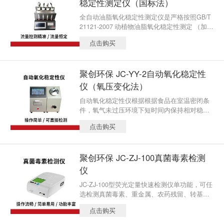
稳定性测定仪（国标法）
全自动油脂氧化稳定性测定仪是严格按照GB/T
21121-2007 动植物油脂氧化稳定性测定 （加速
氧化测试）设计制作，单片机控制，液晶LCD
点击购买
显示，自动出结果，自动打印。
聚创环保 JC-YY-2自动氧化稳定性
仪（氧压变化法）
自动氧化稳定性仪根据根据食品在室温密闭条
件，氧气未过压环境下短时间内保持相对稳
定，当升温加压时，食品自身对油脂的氧化的
点击购买
阻碍作用将减弱。本产品符合ISO 6886:2004
《动、植物油脂——氧化稳定性的测定（加速
氧化试验）》，本仪器自动记录了食品氧化过
聚创环保 JC-ZJ-100真菌毒素检测
程的氧压变化，通过这个方法可以知道食品油
脂氧化的稳定性。适用于包含油脂的食品，固
仪
体或液体，包含蔬菜和动物组织，可直接检测
JC-ZJ-100型荧光定量快速检测仪单功能，可任
食品，不需要对油脂进行分离处理。
选检测真菌毒素、重金属、农药残留、转基因
中的一类， 如需同时检测多类，则每增加一个
点击购买
检测模块