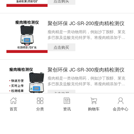
点击购买
生、农林等政府监管机构，也适用于超市、农
产品市场、畜禽养殖、屠宰企业
聚创环保 JC-SR-200瘦肉精检测仪
瘦肉精是一类动物用药，例如沙丁胺醇、莱克
多巴胺及盐酸克伦特罗等。将瘦肉精添加于饲
料中，可以增加动物的瘦肉量、减少饲料使
点击购买
用、使肉品提早上市、降低成本。
聚创环保 JC-SR-300瘦肉精检测仪
瘦肉精是一类动物用药，例如沙丁胺醇、莱克
多巴胺及盐酸克伦特罗等。将瘦肉精添加于饲
料中，可以增加动物的瘦肉量、减少饲料使
点击购买
用、使肉品提早上市、降低成本。 瘦肉精是指
能够促进瘦肉生长的饲料添加剂。任何能够促
进瘦肉生长、抑制肥肉生长的物质都可以叫
首页
分类
资讯
购物车
会员中心
做“瘦肉精”。
聚创环保 JC-CYJ餐饮具采样箱
JC-CYJ餐饮具采样箱适用于食物中毒样品中致
病菌的快速筛查，常规样品中卫生指标菌与致