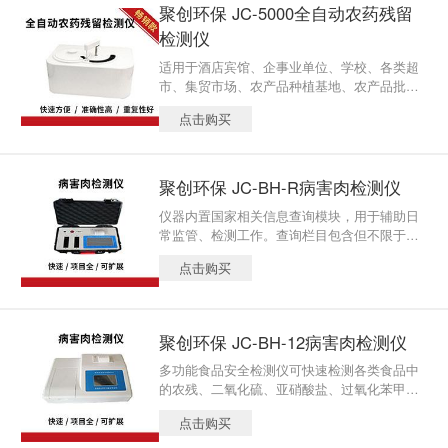
聚创环保 JC-5000全自动农药残留
检测仪
适用于酒店宾馆、企事业单位、学校、各类超
市、集贸市场、农产品种植基地、农产品批发
市场、 食品生产企业、各级农产品检测中心、
点击购买
各级工商、政府机关、军队食堂、进出口检验
检疫局、技 术卫生监督等部门领域。
聚创环保 JC-BH-R病害肉检测仪
仪器内置国家相关信息查询模块，用于辅助日
常监管、检测工作。查询栏目包含但不限于：
食品法规、食品标准、食品生产依据、食品标
点击购买
准解读视频、国家抽检细则、检测指标方法、
食品检测操作视频等。
聚创环保 JC-BH-12病害肉检测仪
多功能食品安全检测仪可快速检测各类食品中
的农残、二氧化硫、亚硝酸盐、过氧化苯甲
酰、病害肉、挥发性盐基氮、酱油总酸、食醋
点击购买
总酸、双氧水、甜蜜素、酸价、过氧化值、重
金属铅等80余项目，仪器预留其他项目检测程