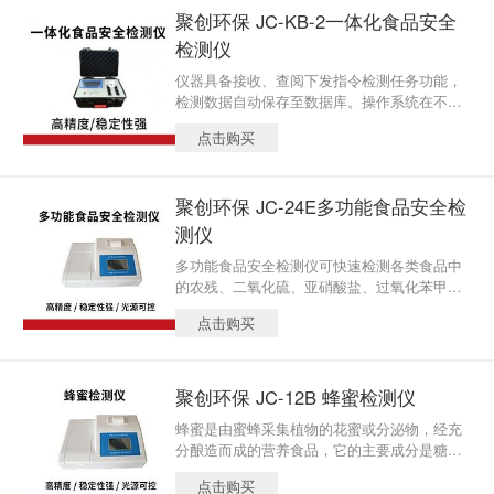
序和端口，根据日后需求可增加检测项目。
聚创环保 JC-KB-2一体化食品安全
检测仪
仪器具备接收、查阅下发指令检测任务功能，
检测数据自动保存至数据库。操作系统在不用
GPRS功能或无网线状态下支持热点联网实现
点击购买
发送检测数据，数据可直接上传至监管系统。
数据起码分历史记录和数据上传模块，成功进
行上传的数据自动隐藏防止重复上传，数据上
聚创环保 JC-24E多功能食品安全检
传模块的数据隐藏不影响历史记录统计。
测仪
多功能食品安全检测仪可快速检测各类食品中
的农残、二氧化硫、亚硝酸盐、过氧化苯甲
酰、病害肉、挥发性盐基氮、酱油总酸、食醋
点击购买
总酸、双氧水、甜蜜素、酸价、过氧化值、重
金属铅等80余项目
聚创环保 JC-12B 蜂蜜检测仪
蜂蜜是由蜜蜂采集植物的花蜜或分泌物，经充
分酿造而成的营养食品，它的主要成分是糖
类，糖类的组成和含量是判断蜂蜜质量好坏的
点击购买
重要指标。蜂蜜检测仪可对蜂蜜蔗糖 果糖葡萄