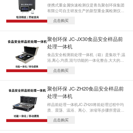
便携式重金属快速检测仪是青岛聚创环保集团
有限公司自主研发生产的新型重金属检测仪
器；便携式重金属快速检测仪采用阳极溶出伏
点击购买
安法，检测精度、灵敏度高，以其极低的成本
与高灵敏度的特点，可以取代传统的原子吸收
方法，大量应用于化妆品、食品、环境水质等
聚创环保 JC-JX30食品安全样品前
领域检测。
处理一体机
食品安全检测前处理一体机（箱）是集吹干,温
浴,离心,均质,混匀功能的一体化整合,大大的简
化和集中样品前处理的一般操作过程,结合移动
点击购买
便携的全铝合金箱收纳功能，特别适合农兽药
残留畜禽水产品质量安全现场快速检测。
聚创环保 JC-ZH20食品安全样品前
处理一体机
样品前处理一体机JC-ZH20将前处理过程中均
质、震荡、温浴、离心、浓缩等步骤所需设备
进行高度集成，仅需一台设备即可完成所有样
点击购买
本前处理过程。