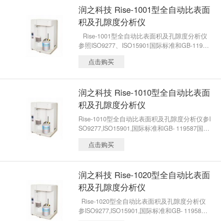
广泛运用于植物生理学、植物生态学、植物病
润之科技 Rise-1001型全自动比表面
理学、农学、园艺和林学等学科，可进行形态
学、植物病理学研究
积及孔隙度分析仪
Rise-1001型全自动比表面积及孔隙度分析仪
参照ISO9277、ISO15901国际标准和GB-11958
7国家标准，依据静态容量法测量原理，通过质
点击购买
量平衡方程、静态气体平衡和压力测定来测试
吸脱附过程，测试过程在液氮温度下进行。已
知量气体充入样品管后，会引起压力下降，由
润之科技 Rise-1010型全自动比表面
此计算吸附平衡时被吸附气体的摩尔质量。通
过测定的平衡吸附量，利用理论模型来求出被
积及孔隙度分析仪
测样品的单点、多点BET比表面积，Langmuir
Rise-1010型全自动比表面积及孔隙度分析仪参I
比表面积；BJH中孔、大孔体积、面积分布，
SO9277,ISO15901,国际标准和GB- 119587国家
总孔体积；t―plot微孔体积和表面积，Dubinin
标准，依据静态容量法通过质量平衡方程，静
―Astakhov微孔分布，Horvath―Kawazoe微孔
点击购买
态气体平衡和压力测定来测试吸附过程。测试
分布；密度函数理论（DFT）和蒙特卡洛（M
过程在液氮温度下进行。已知量气体由歧路充
C）孔径分布模型等参数。
入样品管后，会引起压力下降，由此计算吸附
润之科技 Rise-1020型全自动比表面
平衡时被吸附气体的摩尔质量。通过测定出该
平衡吸附量，利用理论模型来求出被测样品的
积及孔隙度分析仪
单点、多点BET比表面积，Langmuir比表面
Rise-1020型全自动比表面积及孔隙度分析仪
积；BJH中孔、大孔体积、面积分布，总孔体
参ISO9277,ISO15901,国际标准和GB- 119587
积；t―plot微孔体积和表面积，Dubinin―Astak
国家标准，依据静态容量法通过质量平衡方