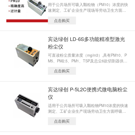
用于公共场所可吸入颗粒物（PM10）浓度的快
速测定、工矿企业生产现场等劳动卫生方面粉
尘浓度的检测，以及环境保护领域可吸入尘浓
点击购买
度的监测，还可用于空气净化器净化效率的评
价。
宾达绿创 LD-6S多功能精准型激光
粉尘仪
可直读粉尘质量浓度（mg/m3）,具有PM10、P
M5、PM2.5、PM1、TSP及总尘6款切割器供选
择.仪器采用了强力抽气泵，使其更适合需配备
点击购买
长采样管的中央空调排气口PM10可吸入颗粒物
浓度的检测。该仪器特别适合于颗粒物全天候
长期连续在线监测,以及作为现有粉尘仪的更新
宾达绿创 P-5L2C便携式微电脑粉尘
换代产品。
仪
适用于公共场所可吸入颗粒物PM10浓度的快速
测定、工矿企业生产现场劳动卫生方面呼吸性
粉尘、总粉尘的测定。近年来有数千台P-5型仪
点击购买
器在全国各地使用，是同类测试仪器中 畅销的
产品。