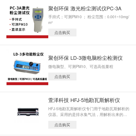
聚创环保 激光粉尘测试仪PC-3A
手持式；可测PM10 ； 粉尘范围：0.001~10mg/
m³
点击购买
聚创环保 LD-3微电脑粉尘检测仪
微电脑型、可测PM10、可选高低量程
点击购买
萱泽科技 HFJ-5地勘瓦斯解析仪
HFJ-5地勘瓦斯解析仪专门用于地勘瓦斯解析的
仪器。采用的是排水集气法，用解析出来的气
体置换出量筒内的水柱，并通过读取气体柱的
点击购买
高度来测定气体解析的速度与解析量。