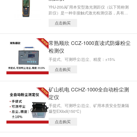
YHJ-200J矿用本安型激光测距仪（以下简称测
距仪）是一种非接触式激光检测仪器，具有自
助校准功能， 大/ 小值、单次测量、连续测
点击购买
量、面积测量、体积测量、三角形勾股定理间
接测量、加减测量等多种测量方式。
常熟顺欣 CCZ-1000直读式防爆粉尘
检测仪
手提式、可测呼尘/总尘、精度：±15%
点击购买
矿山机电 CCHZ-1000全自动粉尘测
定仪
手提式、可测呼尘/总尘、矿用本质安全型兼隔
爆型EXibdI(150℃)
点击购买