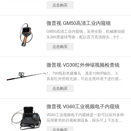
计数器(OPC)的测量技术，同时测量质量浓度
点击购买
和粒径分布。
微普视 GM50高清工业内窥镜
GM50高清工业内窥镜，采用全新，机械驱动探
头360度旋转弯曲，配以百万高清探头，5寸数
字显示屏，图像更加真实细腻，色彩绚丽真
点击购买
实。全新的SOC精简系统，开机只需2秒钟，人
机交互界面，更加人性、科学、功能丰富。可
用于机械加工、航空航天、汽车机车制造、零
微普视 VD30红外伸缩视频检查镜
部件铸造，是工业制造业不可缺少的质量控制
检查工具。
1、700线彩色摄像头，真彩1080P输出。 2、
具有红外照明光源，可在全黑环境下进行观
察。
点击购买
微普视 VG60工业视频电子内窥镜
VG60工业视频电子内窥镜是一款可以应对多种
应用要求的目视检测设备，探头可上下左右四
向弯曲，可拍照、录像。探头搭载高清图像传
点击购买