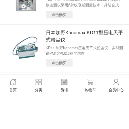
物监测仪采用β射线衰减测量技术，并结合成熟
的i系列平台而设计开发的全新颗粒物监测仪
点击购买
器。
日本加野Kanomax KD11型压电天平
式粉尘仪
KD11 加野Kanomax压电天平式粉尘仪，实时测
试PM10/PM2.5粉尘浓度
点击购买
日本加野Kanomax SXYC-508型扬
尘围栏式监控预警系统
首页
分类
资讯
购物车
会员中心
日本加野Kanomax扬尘围栏式监控预警系统SX
YC-508
点击购买
日本加野麦克斯 KANOMAX SDM-Ⅱ