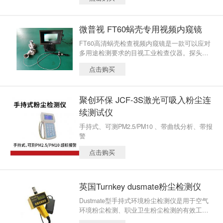
感器，画面清晰明亮，高亮度LED辅助照明系
统，亮度可以循环调节，高清5寸液晶显示屏，
亮度 250cd/㎡，色彩清晰明亮。
微普视 FT60蜗壳专用视频内窥镜
FT60高清蜗壳检查视频内窥镜是一款可以应对
多用途检测要求的目视工业检查仪器。探头搭
载高清画素摄像机，画面清晰明亮，高亮度LE
点击购买
D辅助照明系统，一体式11寸控制显示终端，
色彩清晰明亮。对现场情况可随时拍照、录
像。整机小巧便携、携带方便。超细蜗状探
聚创环保 JCF-3S激光可吸入粉尘连
头，更加灵活进入蜗壳，弹簧软管，坚固耐
磨，非常适合精密铸件、模具和其他狭小空间
续测试仪
的部件进行影像检查。
手持式、可测PM2.5/PM10 、带曲线分析、带报
警
点击购买
英国Turnkey dusmate粉尘检测仪
Dustmate型手持式环境粉尘检测仪是用于空气
环境粉尘检测、职业卫生粉尘检测的有效工
具。