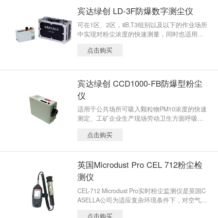
宾达绿创 LD-3F防爆数字测尘仪
可在1区、2区，ⅡB,T3组别以及以下的作业场所
中实现对粉尘浓度的快速测量，同时也适用于
室内外环境中可吸入颗粒物（PM10）浓度的检
点击购买
测，适用于非煤矿井下的其他现场。
宾达绿创 CCD1000-FB防爆型粉尘
仪
适用于公共场所可吸入颗粒物PM10浓度的快速
测定、工矿企业生产现场劳动卫生方面呼吸性
粉尘、总粉尘的测定
点击购买
英国Microdust Pro CEL 712粉尘检
测仪
CEL-712 Microdust Pro实时粉尘监测仪是英国C
ASELLA公司为适应复杂环境条件下，对空气中
各种悬浮颗粒含量进行精确测量、分析而设
点击购买