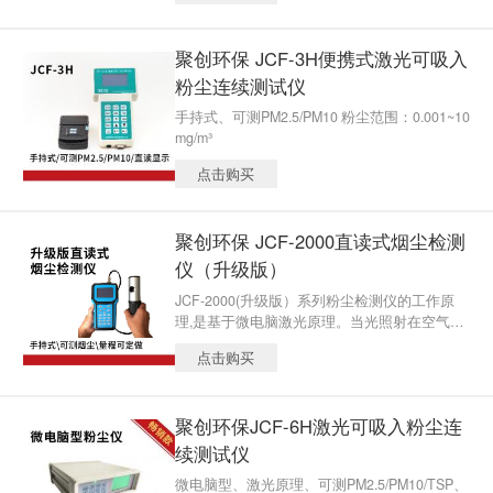
聚创环保 JCF-3H便携式激光可吸入
粉尘连续测试仪
手持式、可测PM2.5/PM10 粉尘范围：0.001~10
mg/m³
点击购买
聚创环保 JCF-2000直读式烟尘检测
仪（升级版）
JCF-2000(升级版）系列粉尘检测仪的工作原
理,是基于微电脑激光原理。当光照射在空气中
悬浮的颗粒物上时，产生散射光。在颗粒物性
点击购买
质一定的条件下，颗粒物的散射光强度。
聚创环保JCF-6H激光可吸入粉尘连
续测试仪
微电脑型、激光原理、可测PM2.5/PM10/TSP、