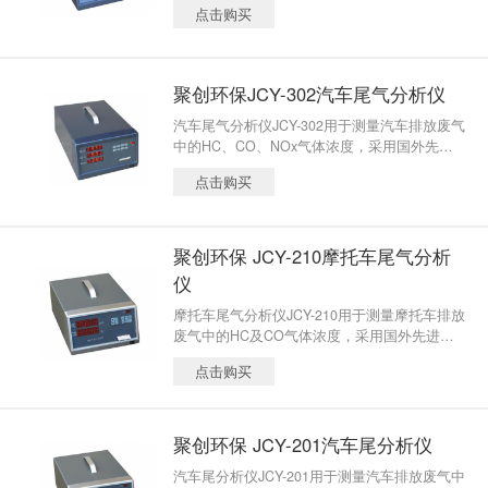
点击购买
C、CO2、O2浓度及 λ值、COcor、转速、油
温、流量、压力；
聚创环保JCY-302汽车尾气分析仪
汽车尾气分析仪JCY-302用于测量汽车排放废气
中的HC、CO、NOx气体浓度，采用国外先进
技术，进口关键零部件组装而成。具有高亮度
点击购买
数码显示，自动校零，自动数据线性化处理，
气路阻塞时自动报警，故障时自动诊断所在单
元，打印测试之日期、时间功能，配内置打印
机（或RS232/RS485接口或模拟接口），可进
聚创环保 JCY-210摩托车尾气分析
行自由怠速和双怠速测量，具有操作方便，测
仪
量数据准确，工作稳定可靠等特点。
摩托车尾气分析仪JCY-210用于测量摩托车排放
废气中的HC及CO气体浓度，采用国外先进技
术，进口关键零部件组装而成。具有高亮度数
点击购买
码显示，自动校零，自动数据线性化处理，气
路阻塞时自动报警，故障时自动诊断所在单
元，打印测试之日期、时间功能，配内置打印
机（或RS232/RS485接口或模拟接口），可进
聚创环保 JCY-201汽车尾分析仪
行自由怠速和双怠速测量，具有操作方便，测
汽车尾分析仪JCY-201用于测量汽车排放废气中
量数据准确，工作稳定可靠等特点。