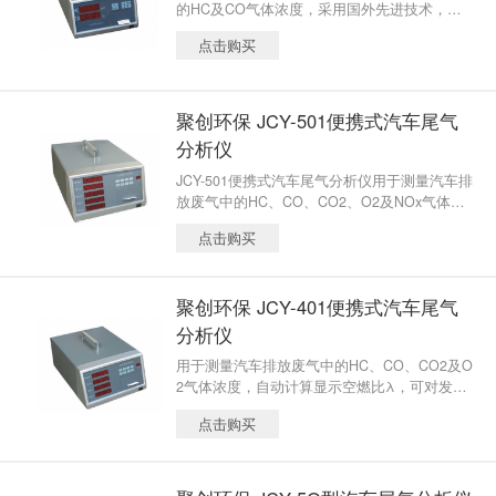
的HC及CO气体浓度，采用国外先进技术，进
口关键零部件组装而成。具有高亮度数码显
点击购买
示，自动校零，自动数据线性化处理，气路阻
塞时自动报警，故障时自动诊断所在单元，打
印测试之日期、时间功能，配内置打印机（或
RS232/RS485接口或模拟接口），可进行自由
聚创环保 JCY-501便携式汽车尾气
怠速和双怠速测量，具有操作方便，测量数据
分析仪
准确，工作稳定可靠等特点。
JCY-501便携式汽车尾气分析仪用于测量汽车排
放废气中的HC、CO、CO2、O2及NOx气体浓
度，自动计算显示空燃比λ，可对发动机燃烧
点击购买
性能及排放污染情况进行综合检测。
聚创环保 JCY-401便携式汽车尾气
分析仪
用于测量汽车排放废气中的HC、CO、CO2及O
2气体浓度，自动计算显示空燃比λ，可对发动
机燃烧性能及排放污染情况进行综合检测。采
点击购买
用国外先进技术，进口关键零部件组装而成。