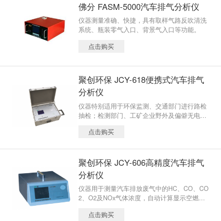
佛分 FASM-5000汽车排气分析仪
仪器测量准确、快捷，具有取样气路反吹清洗
系统、瓶装零气入口、背景气入口等功能。
点击购买
聚创环保 JCY-618便携式汽车排气
分析仪
仪器特别适用于环保监测、交通部门进行路检
抽检；检测部门、工矿企业野外及偏僻无电源
处均可使用。有随时性、即时性、不受任何地
点击购买
点及有无电源等均可检测的优点。仪器为精制
铝合金拉杆箱外壳，携带方便，操作简单。
聚创环保 JCY-606高精度汽车排气
分析仪
仪器用于测量汽车排放废气中的HC、CO、CO
2、O2及NOx气体浓度，自动计算显示空燃比
λ，可对发动机燃烧性能及排放污染情况进行
点击购买
综合检测。