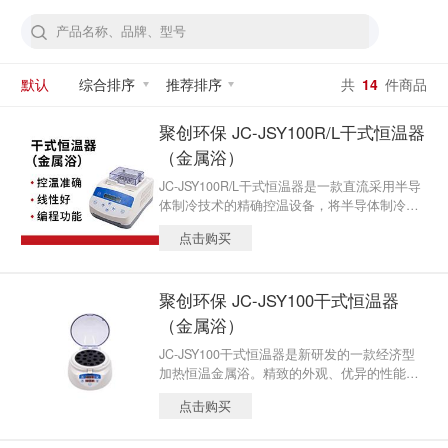
默认
综合排序
推荐排序
共
14
件商品
聚创环保 JC-JSY100R/L干式恒温器
（金属浴）
JC-JSY100R/L干式恒温器是一款直流采用半导
体制冷技术的精确控温设备，将半导体制冷、
加 热功能完整应用，极大地缩短了实验操作的
点击购买
时间。是样品孵化、催化、保存等反应过程理
想 的自动化工具。具有加热、制冷，温度自定
义编程等多用途功能，可以满足不同用户的需
聚创环保 JC-JSY100干式恒温器
求。
（金属浴）
JC-JSY100干式恒温器是新研发的一款经济型
加热恒温金属浴。精致的外观、优异的性能以
及优惠的价格深受客户好评。产品配备圆形加
点击购买
热模块，控温精度高，制样平行性好，广泛应
用于各种样品的培养、保存和反应，应用行业