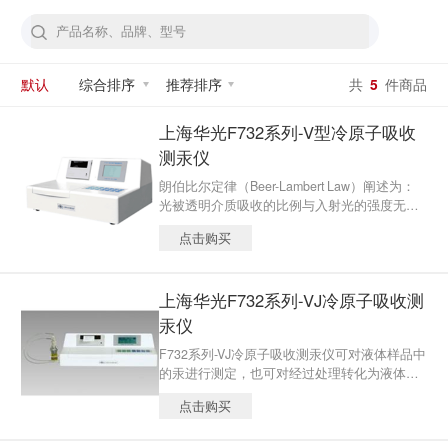
默认
综合排序
推荐排序
共
5
件商品
上海华光F732系列-V型冷原子吸收
测汞仪
朗伯比尔定律（Beer-Lambert Law）阐述为：
光被透明介质吸收的比例与入射光的强度无
关；在光程上每等厚层介质吸收相同比例值的
点击购买
光。是光化学第三定律。是光吸收的基本定
律，适用于所有的电磁辐射和所有的吸光物
质，包括气体、固体、液体、分子、原子和离
上海华光F732系列-VJ冷原子吸收测
子。比尔-朗伯定律是吸光光度法、比色分析法
和光电比色法的定量基础。光被吸收的量正比
汞仪
于光程中产生光吸收的分子数目。
F732系列-VJ冷原子吸收测汞仪可对液体样品中
的汞进行测定，也可对经过处理转化为液体的
固体样品或气体样品中的汞进行测定，因此可
点击购买
广泛用于环境监测、食品检验、地质勘探及化
学研究等领域对微量汞的分析测定。本仪器内