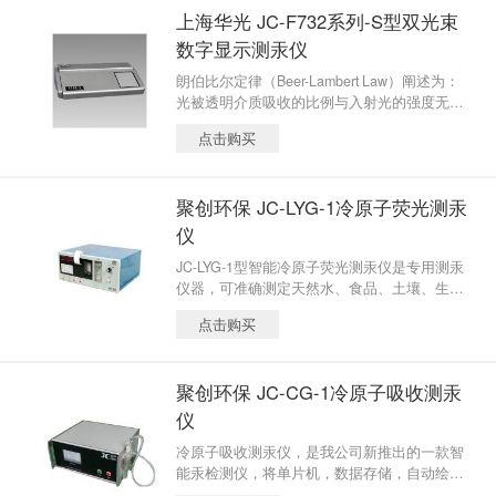
置微机系统，测量与计算功能显著增强，仪器
上海华光 JC-F732系列-S型双光束
通过液晶屏显示当前状态、测定结果或其它参
数，具备打印输出功能,还附有RS-232C串行接
数字显示测汞仪
口。仪器使用方法简便，性能稳定、可靠。广
朗伯比尔定律（Beer-Lambert Law）阐述为：
泛用于环境监测、食品检验、地质勘探及化学
光被透明介质吸收的比例与入射光的强度无
研究等领域对微量汞的分析测
关；在光程上每等厚层介质吸收相同比例值的
点击购买
光。是光化学第三定律。是光吸收的基本定
律，适用于所有的电磁辐射和所有的吸光物
质，包括气体、固体、液体、分子、原子和离
聚创环保 JC-LYG-1冷原子荧光测汞
子。比尔-朗伯定律是吸光光度法、比色分析法
和光电比色法的定量基础。光被吸收的量正比
仪
于光程中产生光吸收的分子数目。
JC-LYG-1型智能冷原子荧光测汞仪是专用测汞
仪器，可准确测定天然水、食品、土壤、生物
样品中的微量汞，特别适用于各级环境监测部
点击购买
门、食品卫生、质量监督检验等部门。
聚创环保 JC-CG-1冷原子吸收测汞
仪
冷原子吸收测汞仪，是我公司新推出的一款智
能汞检测仪，将单片机，数据存储，自动绘制
工作曲线等功能合为一起的功能强大的汞检测