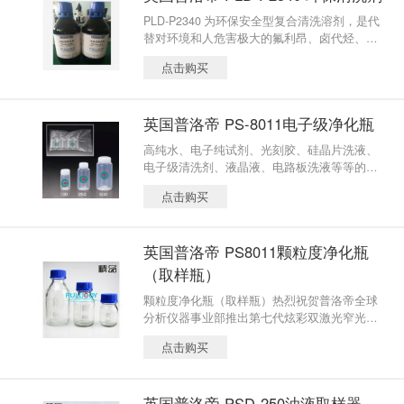
污染。
PLD-P2340 为环保安全型复合清洗溶剂，是代
替对环境和人危害极大的氟利昂、卤代烃、石
油醚、丙酮等产品的 佳选择。具有较高的安全
点击购买
性。对金属无腐蚀，可满足诸多领域的零部件
清洗的需求。
英国普洛帝 PS-8011电子级净化瓶
高纯水、电子纯试剂、光刻胶、硅晶片洗液、
电子级清洗剂、液晶液、电路板洗液等等的取
样。适合各类水液或油液的不溶性微粒检测。
点击购买
英国普洛帝 PS8011颗粒度净化瓶
（取样瓶）
颗粒度净化瓶（取样瓶）热烈祝贺普洛帝全球
分析仪器事业部推出第七代炫彩双激光窄光颗
粒计数器的同时，升级配套专用的清洁瓶，清
点击购买
洁等级再上高度；高等级清洁度可达2.1um以上
颗粒为0个！清洁度等级RCL不大于100个/100
mL（2um），技术超过同类企业。
英国普洛帝 PSD-250油液取样器