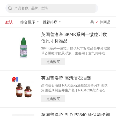
默认
综合排序
推荐排序
共
7
件商品
英国普洛帝 3K/4K系列—微粒计数
仪尺寸标准品
3K/4K系列—微粒计数仪尺寸标准品是单分散聚
苯乙烯微球的悬浮液，主要用于空气传播或液
体微粒计数系统的校准。 它们的直径通过国家
点击购买
标准与技术协会（NIST）可溯源至标准尺度。
这类微粒的成品是低残留的水悬浮溶液，具有
很低的背景干扰。同时这类产品已被精确稀
英国普洛帝 高清洁石油醚
释，只需耗时很少的浓度微调，即可直接应用
于激光微粒计数仪。
高清洁石油醚 NAS0级石油醚普洛帝分析测试
集团近期制造并生产基于NAS1638高清洁石油
醚和高清洁乙醇，用来满足油液颗粒检测中所
点击购买
需的清洁溶剂要求， 高清洁等级可达到美国宇
航协会标准NAS00级别和中国国家军队标准GJ
B000级别。 高清洁石油醚主要用于油液颗粒检
英国普洛帝 PLD-P2340 环保清洗剂
测设备、颗粒度瓶等的清洗，避免人为的二次