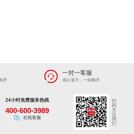
一对一客服
购齐
省心省力，一站购齐
24小时免费服务热线
扫
码
400-600-3989
关
注
在线客服
我
们