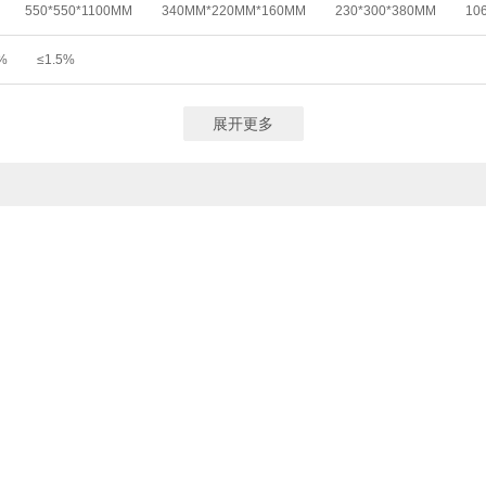
550*550*1100MM
340MM*220MM*160MM
230*300*380MM
10
1×90 MM
110×230×40MM
26.3CM×7.62CM×18.4CM
%
≤1.5%
展开更多