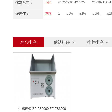
仪器尺寸：
不限
40CM*29CM*10CM
26×30×15CM
Φ50×220MM
200*400*235MM
210×13
误差值：
不限
1
≤1%
±2%
≤10%
≤2
综合排序
默认排序
推荐排序
中福环保 ZF-FS2000 ZF-FS3000