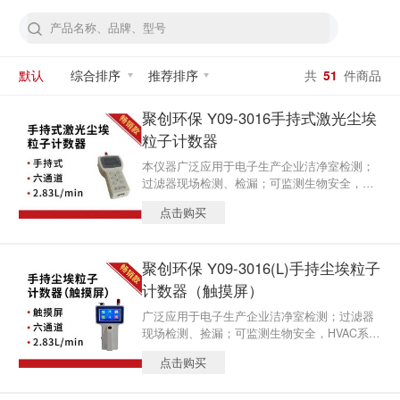
默认
综合排序
推荐排序
共
51
件商品
聚创环保 Y09-3016手持式激光尘埃
粒子计数器
本仪器广泛应用于电子生产企业洁净室检测；
过滤器现场检测、检漏；可监测生物安全，HV
AC系统，计算机室，饮料包装环境，汽车喷涂
点击购买
环境,微电子、生化制品、食品卫生、精细化
工、精密机械和航空航天等生产和科研部门，
是暖通空调及其监督管理部门贯彻GMP规范和
聚创环保 Y09-3016(L)手持尘埃粒子
电子生产企业仪器。
计数器（触摸屏）
广泛应用于电子生产企业洁净室检测；过滤器
现场检测、捡漏；可监测生物安全，HVAC系
统，计算机室，饮料包装环境，汽车喷涂环境,
点击购买
微电子、生化制品、食品卫生、精细化工、精
密机械和航空航天等生产和科研部门，是暖通