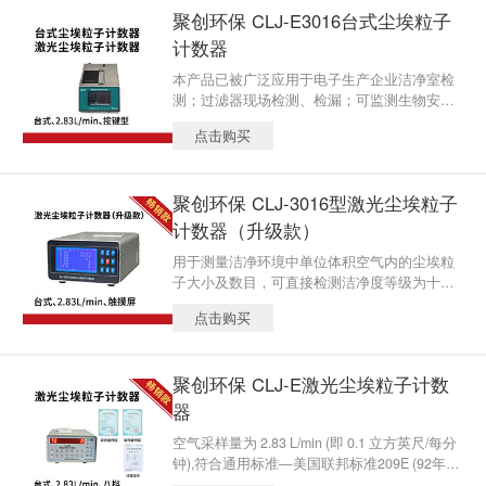
空调及其监督管理部门贯彻GMP规范和电子生
聚创环保 CLJ-E3016台式尘埃粒子
产企业仪器。
计数器
本产品已被广泛应用于电子生产企业洁净室检
测；过滤器现场检测、检漏；可监测生物安
全，HVAC系统，计算机室，饮料包装环境，汽
点击购买
车喷涂环境,微电子、生化制品、食品卫生、精
细化工、精密机械和航空航天等生产和科研部
门，是暖通空调及其监督管理部门贯彻GMP规
聚创环保 CLJ-3016型激光尘埃粒子
范和电子生产企业仪器。
计数器（升级款）
用于测量洁净环境中单位体积空气内的尘埃粒
子大小及数目，可直接检测洁净度等级为十级
至三十万级的洁净环境。
点击购买
聚创环保 CLJ-E激光尘埃粒子计数
器
空气采样量为 2.83 L/min (即 0.1 立方英尺/每分
钟),符合通用标准—美国联邦标准209E (92年9
月16日公布)的要求,便于与国际接轨,能直接检