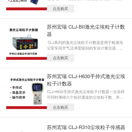
激光粒子计数器9306-V2提供6 个粒径通道同时
点击购买
显示 3.7-inch彩色触摸屏和Mirosoft Windows®
CE操作界面，使操作更方便
苏州宏瑞 CLJ-BII激光尘埃粒子计数
器
CLJ系列的激光尘埃粒子计数器是用于检测无
尘室车间空气洁净度级别的专业计量仪器。符
合国家计量总局颁布的JJF1190-2008《尘埃粒
点击购买
子计数器校准规范》规程的技术要求，整机功
能采用微电脑控制处理，可直接打印检测结
果。
苏州宏瑞 CLJ-H630手持式激光尘埃
粒子计数器
CLJ-H630手持式激光尘埃粒子计数器一次采样
可同时测得六个粒径通道的尘埃粒子数，并能
同时观察到六个粒径通道粒子的数目及其变化
点击购买
情况，电子行业（半导体工厂、精密机械的生
产加工等）；食品卫生行业（乳制品、塑封肉
食品、调味食品、农产品等的精加工）；过滤
器的生产厂家，检验过滤器的质量及效率等；
苏州宏瑞 CLJ-R310尘埃粒子传感器
光学、及航空航天等领域的精加工、精密试验