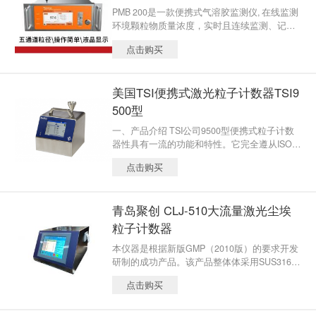
PMB 200是一款便携式气溶胶监测仪, 在线监测
环境颗粒物质量浓度，实时且连续监测、记录
并提供报警功能。广泛应用于电子行业、微型
点击购买
空气站、工业生产、精密机械加工等场景。
美国TSI便携式激光粒子计数器TSI9
500型
一、产品介绍 TSI公司9500型便携式粒子计数
器性具有一流的功能和特性。它完全遵从ISO1
4644-1标准，根据欧盟的GMP标准1立方米的
点击购买
采样量，短短10分钟就可以完成。 9500型计数
器与TSI精确的通风探头相兼容，这些探头可以
测量风速/温度/湿度，为认证提供了一个完整的
青岛聚创 CLJ-510大流量激光尘埃
解决方案。配上一个管路长达8米的电子过滤扫
描探头，成为现场过滤测试的最佳选择。 9500
粒子计数器
型激光粒子计数器严格遵从ISO21501-4标准。
本仪器是根据新版GMP（2010版）的要求开发
通过NIST可追溯的PSL微球、公认的粒子检验
研制的成功产品。该产品整体体采用SUS316L
标准、TSI世界一流的筛分器和凝聚核粒子计数
不锈钢制作的外壳。激光传感器采用全半导体
器来进行精确校准。基于其两年的质保和TSI公
点击购买
激光器及半导体光敏二极管接收器，确保光源
司产品高品质的长期良好信誉，目前市场上还
的稳定性和信号接收器的准确度。大大减少了
没有同类型的粒子计数器校准。 产品应用:粒子
散射腔内的杂散射光，提高了传感器的信噪