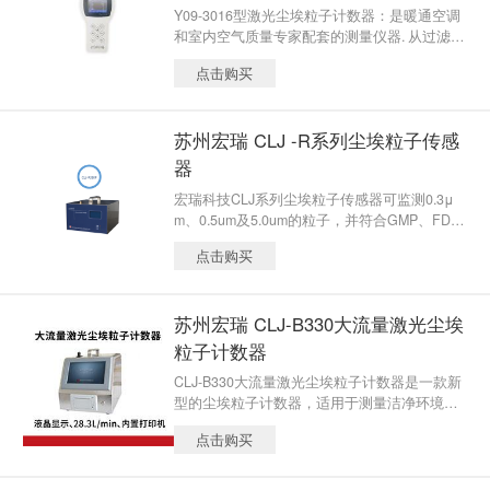
Y09-3016型激光尘埃粒子计数器：是暖通空调
和室内空气质量专家配套的测量仪器. 从过滤器
测试到室内空气质量测量Y09-3016型粒子计数
点击购买
器都是空气中粒子浓度测量便携工具。
苏州宏瑞 CLJ -R系列尘埃粒子传感
器
宏瑞科技CLJ系列尘埃粒子传感器可监测0.3μ
m、0.5um及5.0um的粒子，并符合GMP、FDA
和ISO21501-4等要求。同时，CLJ系列包含多
点击购买
个型号，客户可按实际需要选择适用自己的型
号。
苏州宏瑞 CLJ-B330大流量激光尘埃
粒子计数器
CLJ-B330大流量激光尘埃粒子计数器是一款新
型的尘埃粒子计数器，适用于测量洁净环境中
单位体积空气内的尘埃粒子大小及数目，能够
点击购买
快速验证洁净室的洁净度等级及打印出相关的
测试结果，符合ISO14644及2010版GMP的标准