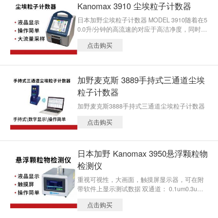
4、中国新版GMP标准 -内置多种测试方法（单
Kanomax 3910 尘埃粒子计数器
一、重复、连续、计算、ISO、GB） -设有USB
日本加野尘埃粒子计数器 MODEL 3910随着在5
及WIFI通迅模式，方便数据传输及设置
0.0升/分钟的高流速的对应于高洁净度，同时挤
满了先进的工具，达到了世界上 轻的。此外，
点击购买
该清洁室的布局屏幕可以注册到读取在体内的
测量点和测量内容，通过调用其内容，可以很
容易地测量。
加野麦克斯 3889手持式三通道尘埃
粒子计数器
加野麦克斯3888手持式三通道尘埃粒子计数器
点击购买
日本加野 Kanomax 3950悬浮颗粒物
检测仪
重视可视性，大画面，触摸屏显示器，可在附
带软件上显示测试数据 双通道： 0.1um0.3um
额定流量：2.83umin 通过实现超小型化设计，
点击购买
使粒子计数器嵌入装置设备成为可 0.1 um测量
4.3英寸彩色液晶 标配RS-485,Ethernet,USB