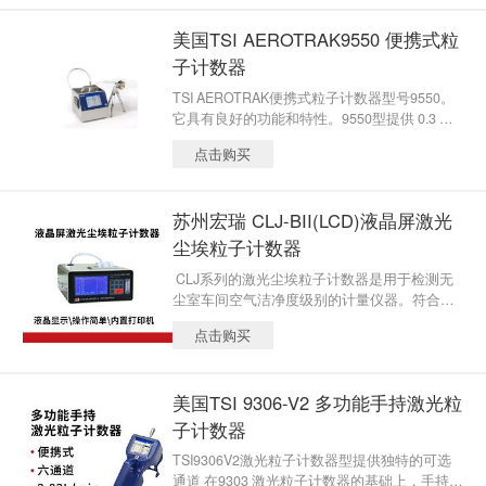
仪器可同时显示3个粒径尺寸。中间通道用户可
美国TSI AEROTRAK9550 便携式粒
以从0.5,1.0,2.0或2.5μm之中选择。标准1年保
修外，TSI提供全套的技术服务和支持。
子计数器
TSI AEROTRAK便携式粒子计数器型号9550。
它具有良好的功能和特性。9550型提供 0.3 微
米特定粒径，1.77立方英尺/分钟的（50升/分
点击购买
钟）流量。9550型计数器与TSI精准的通风探头
相兼容，这些探头可以测量风速/温度/湿度，为
您的认证提供了一套完整的解决方案。9550型
苏州宏瑞 CLJ-BII(LCD)液晶屏激光
可以方便的在显示器上显示粒子数量，可以用T
RAKPRO™ Lite Secure 软件下载，或使用仪器
尘埃粒子计数器
集成的打印机直接打印。
CLJ系列的激光尘埃粒子计数器是用于检测无
尘室车间空气洁净度级别的计量仪器。符合国
家计量局颁布的JJF1190-2008《尘埃粒子计数
点击购买
器校准规范》规程的技术要求，整机功能采用
微电脑控制处理，可直接打印检测结果。
美国TSI 9306-V2 多功能手持激光粒
子计数器
TSI9306V2激光粒子计数器型提供独特的可选
通道 在9303 激光粒子计数器的基础上，手持式