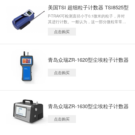
污染监测、过滤器泄漏测试、洁净室认证 二、
比。采用8”彩色触摸屏显示和控制，显示数据
美国TSI 超细粒子计数器 TSI8525型
产品特点 粒径范围为0.5至25µm 最多可同时测
清晰，操作方便。使用进口电子流量传感器，
量六个通道数据 流量为100升/分钟 完全符合IS
P-TRAK可检测直径小于0.1微米的粒子，并对
保证了采样流量的准确性。该仪器可根据客户
O 21501-4要求 是洁净室过滤测试的最佳选择 1
其进行计数。一般认为，这一部分微粒常常伴
选择的标准，自动判断出各种净化等级。该产
0000个数据存储量，999个位置，250个区域 以
随着污染物的存在，因此可以通过P-TRAK的检
品广泛应用于电子、化学、光学、食品、化妆
太网，USB输出 工业声光报警 14.5cm厘米高清
点击购买
测对污染源进行标识。无论是明显的污染源(如
品、生物制品、航空航天及各种检测机构用作
触摸屏，简易图形操作界面，简体中文 可生成I
锅炉、机动车辆)还是非明显污染源(如复印机、
尘埃粒子的检测。
SO14644-1，EUGMPAnnex1和FS209E符合性
打印机)都很难在P-TRAK眼前蒙混过关，它可
报告 允许储存和回放具体测试 即插即用超高精
以成功地鉴别有毒气体的迁移、具有污染问题
度风速温湿度探头 不锈钢外壳 重量轻6.4kg 既
的办公设施、生产车间、锅炉垫圈的泄漏等许
可单独使用，又可与FMS在线监控系统集成 符
青岛众瑞ZR-1620型尘埃粒子计数器
多问题。 产品应用:检查办公设备、无尘室密闭
合21CFRPart11电子记录电子签名 三、产品参
检查、过滤器检查、检查通风柜、检查安全
数 粒径量程 0.5到25μm 粒子通道尺寸 0.5，0.
点击购买
柜、车辆废气排放迁移、燃烧泄漏、控制烟区
7，1.0，3.0，5.0，10.0μm（可提供额外的通
道尺寸） 粒径分辨率 <15%@0.5μm（ISO2150
1-4） 计数效率 0.5μm50% gt;0.75μm（ISO215
01-4和JIS） 浓度上限 >100,000/ft³，5%重叠误
差 光源 长使用寿命的激光二管 调零 <1个/5分
钟（ISO21501-4和JISB9921） 流速 3.53CFM
青岛众瑞ZR-1630型尘埃粒子计数器
（100L/min）±5%（满足ISO21501-4和JISB992
1） 流速控制 电子，自动闭环 流量控制技术）
点击购买
采样管延长 长达26.2英尺（8m） 采样模式 人
工，自动，蜂鸣；累计/差值；数量或浓度 采样
时间 1秒到99小时 采样频率 1到9999次循环或