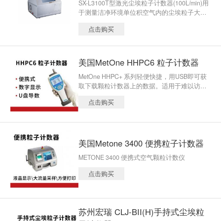
SX-L3100T型激光尘埃粒子计数器(100L/min)用
于测量洁净环境单位积空气内的尘埃粒子大小
及数目，可直接检测洁净度等级为A级区、B级
点击购买
区的洁净环境。
美国MetOne HHPC6 粒子计数器
MetOne HHPC+ 系列轻便快捷，用USB即可获
取下载颗粒计数器上的数据。适用于难以访问
到的HEPA过滤器泄露场合;洁净室的分级；可
点击购买
视化的颗粒物监测趋势；将您的MET ONE HHP
C+放在洁净室的充电插座上；简便的网络连
接；使用U盘抓取数据；使用USB数据线与计算
机直接相连.
美国Metone 3400 便携粒子计数器
METONE 3400 便携式空气颗粒计数仪
点击购买
苏州宏瑞 CLJ-BII(H)手持式尘埃粒