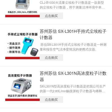
CLJ-B1030大流量尘埃粒子计数器是一款新型
的尘埃粒子计数器，用于测量洁净环境中单位
体积空气内的尘埃粒子大小及数目，能够快速
点击购买
验证洁净室的洁净度等级及打印出相关的测试
结果，符合ISO14644及2010版GMP的标准
苏州苏信 SX-L301H手持式尘埃粒子
计数器
苏信SX-L301H手持式尘埃粒子计数器是一种测
量和报告空气洁净度情况的便携式仪器。
点击购买
苏州苏信 SX-L301N高浓度粒子计数
器
SX-L301N型高浓度粒子计数器是把我公司生产
的新一代2.83L/min触摸屏粒子计数器与稀释器
有机结合在一起形成的一体机，从而方便了用
点击购买
户在不同场合对不同浓度的粒子进行检测。