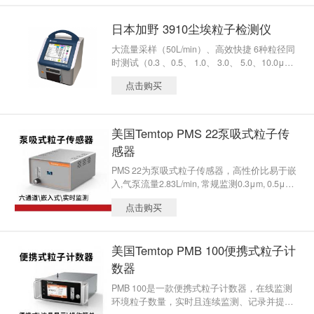
日本加野 3910尘埃粒子检测仪
大流量采样（50L/min）、高效快捷 6种粒径同
时测试（0.3 、0.5、 1.0、 3.0、 5.0、10.0μ
m） 外接传感器可测试环境温度、相对温度、
点击购买
风速及差压（仅国际版） 6.4inch真彩色触摸屏
可存储10,000组数据 内置打印机，直接输出测
试报告
美国Temtop PMS 22泵吸式粒子传
感器
PMS 22为泵吸式粒子传感器，高性价比易于嵌
入,气泵流量2.83L/min, 常规监测0.3μm, 0.5μm,
0.7μm,1.0μm, 2.5μm, 5.0μm的六通道粒径数据
点击购买
（客户可定制通道）。广泛应用于过滤器测
试、室内空气质量、粉尘监测、洁净室监测等
多应用场景。
美国Temtop PMB 100便携式粒子计
数器
PMB 100是一款便携式粒子计数器，在线监测
环境粒子数量，实时且连续监测、记录并提供