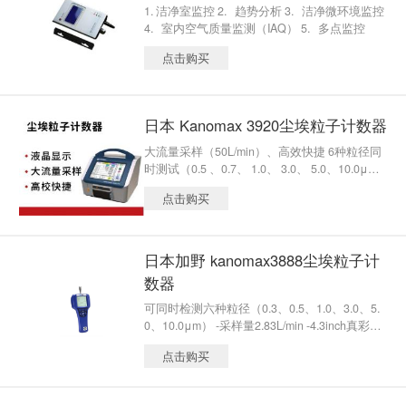
1. 洁净室监控 2. 趋势分析 3. 洁净微环境监控
所需的洁净室（区）的检测需要。
4. 室内空气质量监测（IAQ） 5. 多点监控
点击购买
日本 Kanomax 3920尘埃粒子计数器
大流量采样（50L/min）、高效快捷 6种粒径同
时测试（0.5 、0.7、 1.0、 3.0、 5.0、10.0μ
m） 外接传感器可测试环境温度、相对温度、
点击购买
风速及差压（仅国际版）
日本加野 kanomax3888尘埃粒子计
数器
可同时检测六种粒径（0.3、0.5、1.0、3.0、5.
0、10.0μm） -采样量2.83L/min -4.3inch真彩触
摸屏 -四国语言切换显示（中、英、日、西班
点击购买
牙） -超大存储容量及数据统计功能） -可外接
传感器测试环境温度、相对湿度 -计数报告符合
GB/T 16292-2010、ISO14644-1、ISO 21501-