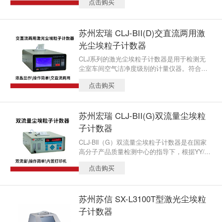
点击购买
的洁净环境。
苏州宏瑞 CLJ-BII(D)交直流两用激
光尘埃粒子计数器
CLJ系列的激光尘埃粒子计数器是用于检测无
尘室车间空气洁净度级别的计量仪器。符合国
家计量局颁布的JJF1190-2008《尘埃粒子计数
点击购买
器校准规范》规程的技术要求，整机功能采用
微电脑控制处理，可直接打印检测结果
苏州宏瑞 CLJ-BII(G)双流量尘埃粒
子计数器
CLJ-BII（G）双流量尘埃粒子计数器是在国家
高分子产品质量检测中心的指导下，根据YY/T0
142-94标准用于检测无尘室车间空气洁净度级
点击购买
别的计量仪器.
苏州苏信 SX-L3100T型激光尘埃粒
子计数器