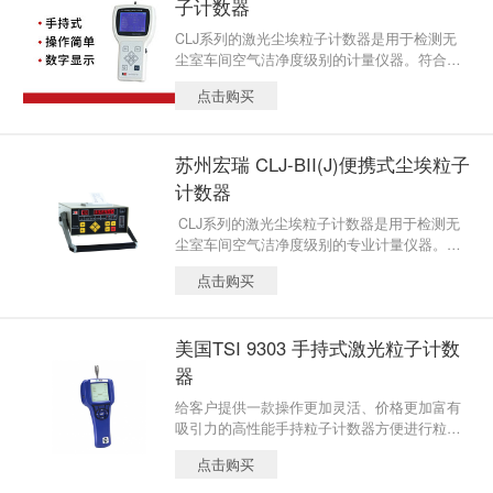
子计数器
CLJ系列的激光尘埃粒子计数器是用于检测无
尘室车间空气洁净度级别的计量仪器。符合国
家计量局颁布的JJF1190-2008《尘埃粒子计数
点击购买
器校准规范》规程的技术要求。
苏州宏瑞 CLJ-BII(J)便携式尘埃粒子
计数器
CLJ系列的激光尘埃粒子计数器是用于检测无
尘室车间空气洁净度级别的专业计量仪器。符
合国家计量总局颁布的JJF1190-2008《尘埃粒
点击购买
子计数器校准规范》规程的技术要求，整机功
能采用微电脑控制处理，可直接打印检测结
果。
美国TSI 9303 手持式激光粒子计数
器
给客户提供一款操作更加灵活、价格更加富有
吸引力的高性能手持粒子计数器方便进行粒子
污染物控制。9303采用的高耐磨注塑设计更加
点击购买
方便手持。直读式按键使操作更加简单。 1500
个数据内存可通过屏幕显示和USB进行下载。