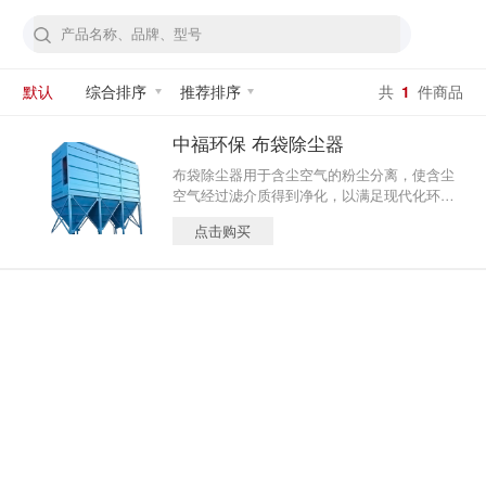
默认
综合排序
推荐排序
共
1
件商品
中福环保 布袋除尘器
布袋除尘器用于含尘空气的粉尘分离，使含尘
空气经过滤介质得到净化，以满足现代化环保
要求，该设备的清灰系统采用电子脉冲控制。
点击购买
脉冲宽度及周期调节灵活，具有噪音小、电耗
低、操作方便等优点。广泛适用于粮食、饲
料、建材、化工、冶金等行业的通风除尘及粉
尘回收。