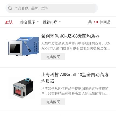
默认
综合排序
推荐排序
共
10
件商品
聚创环保 JC-JZ-08无菌均质器
无菌均质器是从固体样品中提取细的仪器。JC-
JZ-08型无菌均质器可以有效地分离被包含在固
体样品内部和表面的微生物均一样品，确保无
点击购买
菌袋中混合全部的样品。处理后的样品溶液可
以直接进行取样和分析，没有样品的变化和交
叉污染的危险。应用领域：食品微生物分析；
动物组织、生物样品、化妆品的均质处理；
上海科哲 AllSmall-40型全自动高速
肉、鱼、蔬菜、水果、饼干等
均质器
均质器使从固体样品中提取细菌的过程变得简
单，只需将样品和稀释液加入到无菌的样品袋
中，然后将样品袋放入均质器中，关上门即开
点击购买
始和完成样品的处理。