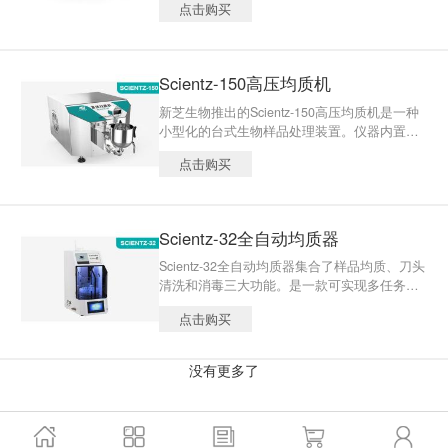
点击购买
系统，拍击板可以轻柔地将样本进行均质，有
效分离固体样品表面和被包含在内的微生物样
品的均一化处理，具有均质柔和、样品无污
染、无损伤、不升温、不需灭菌处理、不需洗
Scientz-150高压均质机
刷器皿的特点，结果满足无菌，快速及结果准
确、重复性好的要求。
新芝生物推出的Scientz-150高压均质机是一种
小型化的台式生物样品处理装置。仪器内置冷
却循环系统，直接冷却均质头，可选配二级均
点击购买
质模块，并可选购不同应用的均质阀。具有压
力高、体积小、操作方便、处理效率高及出样
量较大等特点。是生物工程等行业研发及生产
的标准设备。
Scientz-32全自动均质器
Scientz-32全自动均质器集合了样品均质、刀头
清洗和消毒三大功能。是一款可实现多任务的
高通量均质器，一次 高处理量为32个样品，大
点击购买
大提高了样品前处理效率。对于每天要处理多
个样品的实验室，它具有处理高通量，残留
低，均质速度快和安全性高等优势。可广泛应
没有更多了
用于食品安全等领域。