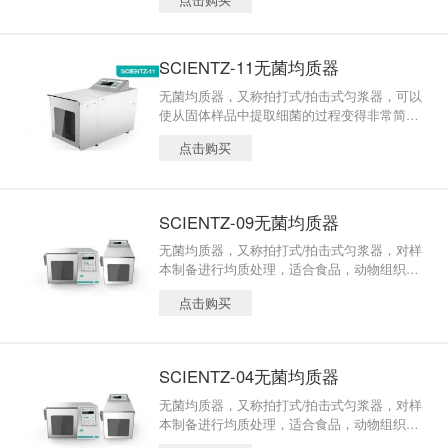
和分析，没有样品的变化和交叉污染的危险。
无菌均质机应用领域：食品微生物分析；动物
组织、生物样品、化妆品的均质处理；肉、
鱼、蔬菜、水果、饼干等。
SCIENTZ-11无菌均质器
无菌均质器，又称拍打式/拍击式匀浆器，可以
使从固体样品中提取细菌的过程变得非常简
单，只需将样品和稀释液加入到无菌的样品袋
点击购买
中（ 大可处理样品量达400ml），然后将样品
袋放入拍击式均质器中即可完成样品的处理。
产品被广泛应用于食品、动物组织、生物样品
的微生物检测，用户广泛分布于商检、质检、
SCIENTZ-09无菌均质器
环境、化妆品及畜牧兽医系统。
无菌均质器，又称拍打式/拍击式匀浆器，对样
本制备进行均质处理，适合食品，动物组织、
生物样品进行微生物检测等，仪器采用不锈钢
点击购买
系统，拍击板可以轻柔地将样本进行均质，有
效分离固体样品表面和被包含在内的微生物样
品的均一化处理，具有均质柔和、样品无污
染、无损伤、不升温、不需灭菌处理、不需洗
SCIENTZ-04无菌均质器
刷器皿的特点，结果满足无菌，快速及结果准
确、重复性好的要求。
无菌均质器，又称拍打式/拍击式匀浆器，对样
本制备进行均质处理，适合食品，动物组织、
生物样品进行微生物检测等，仪器采用不锈钢