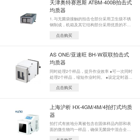
天津奥特赛恩斯 ATBM-400B拍击式
均质器
1. 与无菌袋接触的拍击仓部分采用卫生级不锈
钢制成，机箱及其它结构部分采用优质的不锈
钢制成，机盖则采用优质的高强度合金铝板制
点击购买
成，表面涂覆进口高强度、高耐腐特制涂料。
整体机器耐用、美观。 2. 三组LED数字分别显
示运行设定时间，已运行时间和拍击速度。 3.
AS ONE/亚速旺 BH-W双联拍击式
带视窗的安全门便于观察并确保操作安全，另
外还可方便地掀起便于清洗。 4. 机箱后部的旋
均质器
钮可以调节拍击板与安全门之间的距离，以适
同时处理2个样品，提升作业效率 ●可一次同时
应不同的破碎要求。（旋钮每旋转一周间距可
处理2个样品，缩短作业时间。 ●设定定时器
增加/减少1mm） 5. 带有接液盘以防样品袋破裂
后，通过门的开闭进行开始・停止。 ●门与搅
造成对外污染。
点击购买
拌棒的间隔可进行5级调整。（搅拌棒间隔约20
mm） ●将门往上抬起后，可以很容易进行清
洁。
上海沪析 HX-4GM/4M/4拍打式均质
器
拍打式有效地分离被包含在固体样品内部和表
面的微生物均一样品，确保无菌袋中混合全部
的样品。处理后的样品溶液可以直接进行取样
点击购买