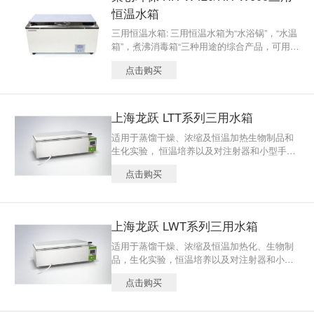
恒温水箱
三用恒温水箱: 三用恒温水箱为“水浴锅”，“水温
箱”，煮沸消毒箱“三种用途的综合产品，可用于
蒸馏，干燥，浓缩，生物制品，生化实验，恒
点击购买
温培养，以及对器械进行煮沸消毒之用。
上海龙跃 LTT系列三用水箱
适用于蒸馏干燥、浓缩及恒温加热生物制品和
生化实验， 恒温培养以及对注射器和小型手术
器械进行煮沸消毒之用 结构特点 ☆外壳采用优
点击购买
质冷轧钢板制成，表面喷塑处理 ☆工作室及下
框上框及盖顶均用不锈钢板制成 ☆箱体与工作
室间填充优质保温材料，结构设计合理，抗蚀
性强，造型美观 ☆温控系统采用新式液晶显示
上海龙跃 LWT系列三用水箱
微电脑智能控温仪，精度高，无超调，多组数
据一屏显示，有温度修正功能、定时功能，使
适用于蒸馏干燥、浓缩及恒温加热化、生物制
用方便，更具有人性化设计。
品，生化实验，恒温培养以及对注射器和小型
手术器械进行煮沸消毒之用
点击购买