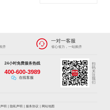
一对一客服
购齐
省心省力，一站购齐
24小时免费服务热线
扫
码
400-600-3989
关
注
在线客服
我
们
权声明
|
隐私声明
|
服务协议
|
网站地图