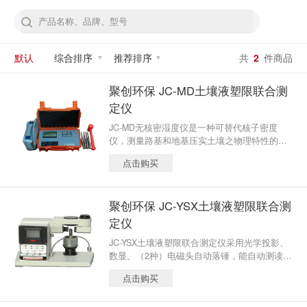
默认
综合排序
推荐排序
共
2
件商品
聚创环保 JC-MD土壤液塑限联合测
定仪
JC-MD无核密湿度仪是一种可替代核子密度
仪，测量路基和地基压实土壤之物理特性的无
核测量仪。它是一种以电池驱动的便携式仪
点击购买
器，可以在世界各地任何地方使用，而不会带
来核污染等相关问题。可测量并显示干/湿密
度、含水量，以及压实百分数。
聚创环保 JC-YSX土壤液塑限联合测
定仪
JC-YSX土壤液塑限联合测定仪采用光学投影、
数显、（2种）电磁头自动落锤，能自动测读0~
22毫米圆锥入土深度，来测定土壤的液限和塑
点击购买
限,是土木工程、交通建设必备的土工仪器。